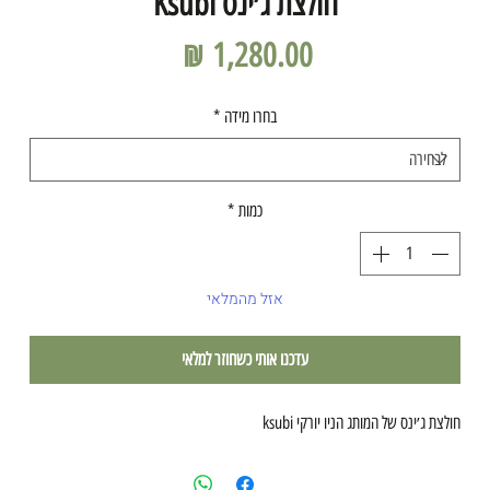
חולצת ג׳ינס Ksubi
מחיר
בחרו מידה
*
כמות
*
אזל מהמלאי
עדכנו אותי כשחוזר למלאי
חולצת ג׳ינס של המותג הניו יורקי ksubi 