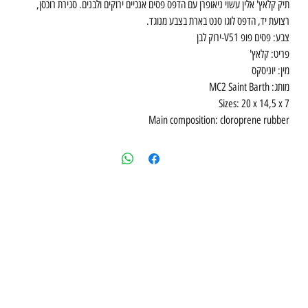
תיק קלאץ' אלין עשוי ניאופרן עם הדפס פסים אנכיים ירוקים ולבנים. סגירת רוכסן,
רצועת יד, הדפס לוגו סנט בארת בצבע מנוגד.
צבע: פסים פופ V51-ירוק לבן
פריט: קלאץ'
מין: יוניסקס
מותג: MC2 Saint Barth
Sizes: 20 x 14,5 x 7
Main composition: cloroprene rubber