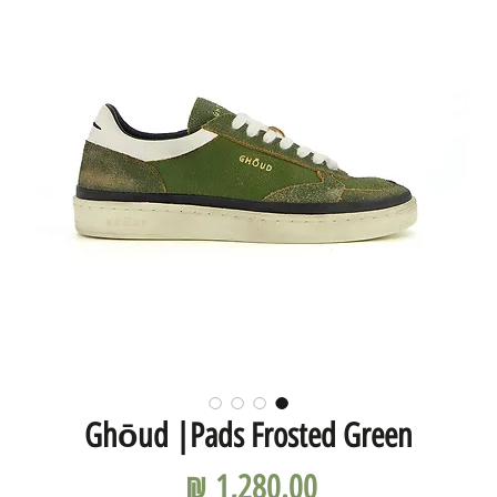
Ghōud |Pads Frosted Green
מחיר