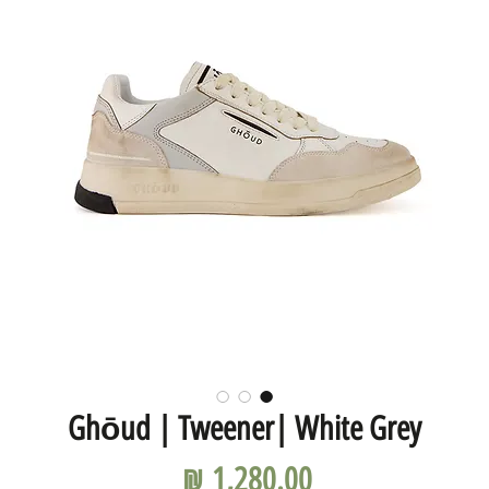
Ghōud | Tweener| White Grey
מחיר