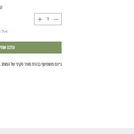
כמ
אזל 
עדכנו אותי
ג׳ינס משופשף בגזרת סופר סקיני של המותג GABBA