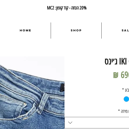
20% הנחה - קוד קופון: MC2
Home
Shop
Sa
ג׳ינס
מחיר
בע
*
 מידה
*