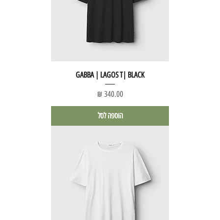
GABBA | LAGOS T| BLACK
מחיר
הוספה לסל