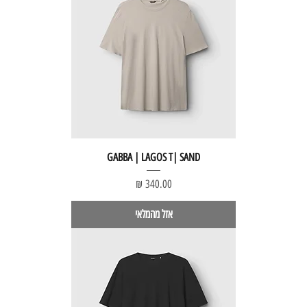
GABBA | LAGOS T| SAND
מחיר
אזל מהמלאי