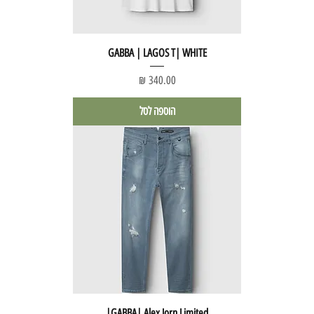
GABBA | LAGOS T| WHITE
מחיר
הוספה לסל
GABBA| Alex Jorn Limited|