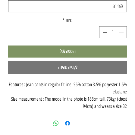
כמות
*
הוספה לסל
לקנייה מהירה
Features : Jean pants in regular fit line. 95% cotton 3.5% polyester 1.5%
elastane
Size measurement : The model in the photo is 188cm tall, 73kgr (chest
94cm) and wears a size 32