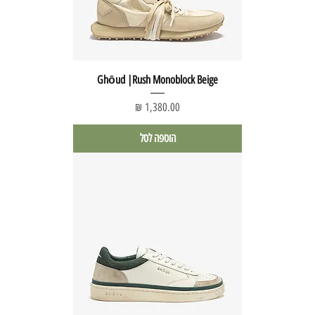
Ghōud |Rush Monoblock Beige
מחיר
הוספה לסל