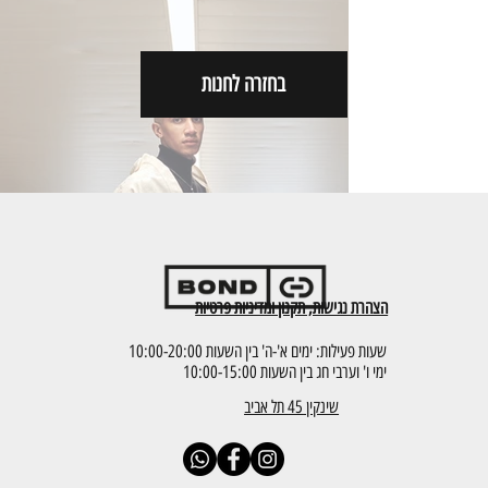
מחיר
בחזרה לחנות
הוספה לסל
SOLD OUT
הצהרת נגישות, תקנון ומדיניות פרטיות
שעות פעילות: ימים א'-ה' בין השעות 10:00-20:00
ימי ו' וערבי חג בין השעות 10:00-15:00
MC2 | ALINE| BANDANA brown
שינקין 45 תל אביב
מחיר
אזל מהמלאי