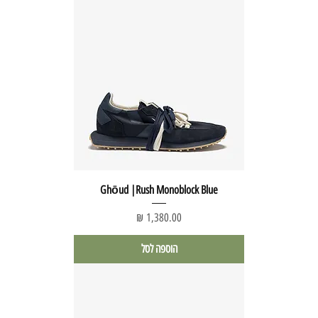
Ghōud |Rush Monoblock Blue
מחיר
הוספה לסל