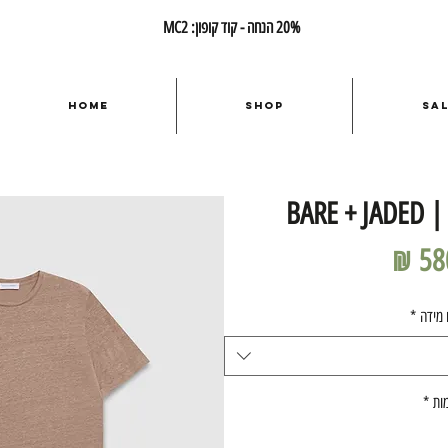
20% הנחה - קוד קופון: MC2
Home
Shop
Sa
BARE + JADED |
מחיר
 מידה
*
ות
*