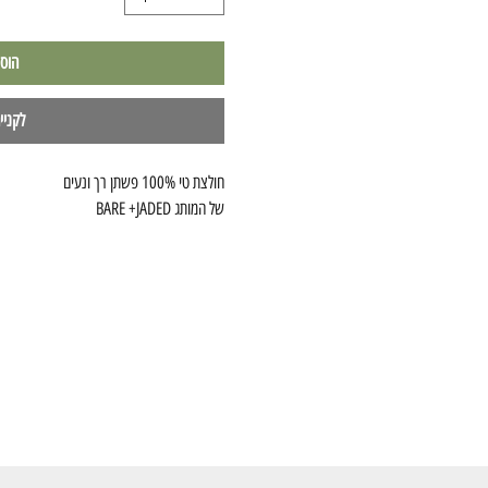
הוס
לקניי
חולצת טי 100% פשתן רך ונעים
של המותג BARE +JADED