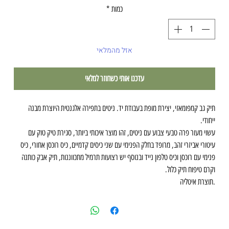
רגיל
מבצע
כמות
*
אזל מהמלאי
עדכנו אותי כשחוזר למלאי
תיק גב קמפומאזי, יצירת מופת בעבודת יד. ניטים בתפירה אלגנטית היוצרת מבנה
ייחודי.
עשוי מעור פרה טבעי צבוע עם ניטים, זהו מוצר איכותי ביותר, סגירת טיק טוק עם
עיטורי אביזרי זהב, מרופד בחלק הפנימי עם שני כיסים קדמיים, כיס רוכסן אחורי, כיס
פנימי עם רוכסן וכיס טלפון נייד ובנוסף יש רצועות תרמיל מתכווננות, תיק אבק כותנה
וקרם טיפוח תיק כלול.
.תוצרת איטליה