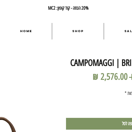
20% הנחה - קוד קופון: MC2
Home
Shop
Sa
CAMPOMAGGI | BRIE
מחיר
מחיר
רגיל
מבצע
ות
*
פה לסל