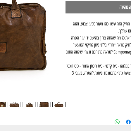
ה מהירה
 התיק הזה עשוי כולו מעור טבעי צבוע, והוא
ום שתלך.
ר את כל מה שאתה צריך בהישג יד. עור הפרה
יק מראה ייחודי ובלתי ניתן לחיקוי המועשר
באופי ובאישיות עם חלוף הזמן. בחרו בתיק Campomaggi למראה מתוחכם ונצחי שילווה אתכם
במלואו - כיס קדמי - כיס רוכסן אחורי - כיס רוכסן
פנימי - כיס טלפון נייד - גובה ידית 12 ס"מ - רצועת כתף מתכווננת וניתנת להסרה, בעובי 3