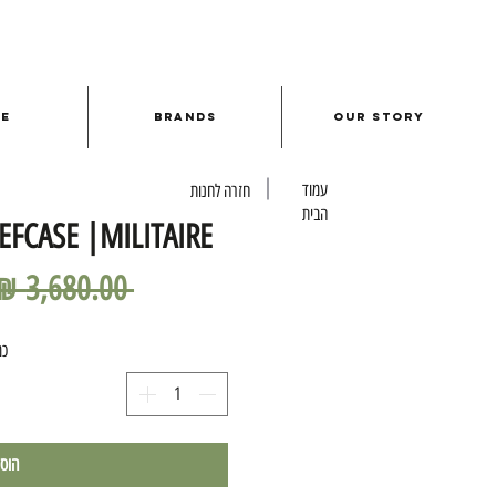
le
Brands
Our Story
עמוד
חזרה לחנות
הבית
FCASE |MILITAIRE
 ‏3,680.00 ‏₪ 
כמ
הוס