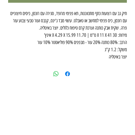
תיק גב עם רצועות כתף מתכווננות, תא פנימי מרופד, סגירה עם רוכסן, כיסים חיצוניים
עם רוכסן, כיס פנימי למחשב או טאבלט. עשוי מבד ג'ינס, קנבס ועור טבעי צבוע עור
פרה. שקית אבק כותנה וערכת קרם טיפוח כלולים. יוצר באיטליה.
מידות: 30 X 11 X 41 ס"מ | 11.70 X 4.29 X 15.99 אינץ'
הרכב: 80% כותנה 20% עור - מבפנים 90% פוליאסטר 10% עור
משקל: 1.2 ק"ג
יוצר באיטליה