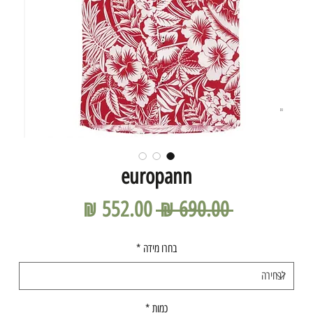
europann
מחיר
מחיר
 ‏690.00 ‏₪ 
רגיל
מבצע
בחרו מידה
*
כמות
*