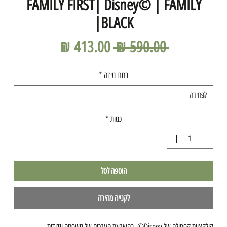
FAMILY FIRST| Disney©️ | FAMILY
|BLACK
מחיר
מחיר
 ‏590.00 ‏₪ 
רגיל
מבצע
בחרו מידה
*
כמות
*
הוספה לסל
לקנייה מהירה
קולקציית קפסולה של Disney©️, בהשראת הערכים של משפחה וידידות