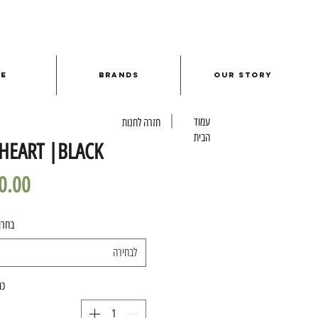
le
Brands
Our Story
עמוד
חזרה לחנות
הבית
 HEART |BLACK
בחרו
לבחירה
כמ