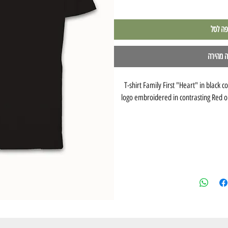
פה לסל
ה מהירה
T-shirt Family First "Heart" in black 
logo embroidered in contrasting Red o