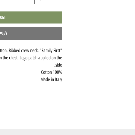
הוס
לקניי
cotton. Ribbed crew neck. "Family First"
n the chest. Logo patch applied on the
side.
100% Cotton
Made in Italy