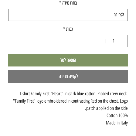
בחרו מידה
*
כמות
*
הוספה לסל
לקנייה מהירה
T-shirt Family First "Heart" in dark blue cotton. Ribbed crew neck.
"Family First" logo embroidered in contrasting Red on the chest. Logo
patch applied on the side.
100% Cotton
Made in Italy