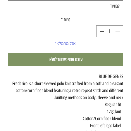
כמות
*
אזל מהמלאי
עדכנו אותי כשחוזר למלאי
BLUE DE GENES
Frederico is a short-sleeved polo knit crafted from a soft and pleasant
cotton/corn fiber blend featuring a retro repeat stitch and different
knitting methods on body, sleeve and neck.
- Regular fit
- 12gg knit
- Cotton/Corn fiber blend
- Front left logo label