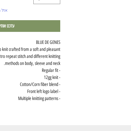
אזל 
עדכנו אותי
BLUE DE GENES
o knit crafted from a soft and pleasant
tro repeat stitch and different knitting
methods on body, sleeve and neck.
- Regular fit
- 12gg knit
- Cotton/Corn fiber blend
- Front left logo label
- Multiple knitting patterns