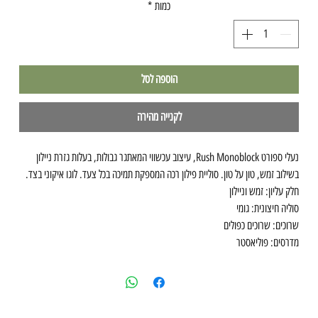
כמות
*
הוספה לסל
לקנייה מהירה
נעלי ספורט Rush Monoblock, עיצוב עכשווי המאתגר גבולות, בעלות גזרת ניילון
בשילוב זמש, טון על טון. סוליית פילון רכה המספקת תמיכה בכל צעד. לוגו איקוני בצד.
חלק עליון: זמש וניילון
סוליה חיצונית: גומי
שרוכים: שרוכים כפולים
מדרסים: פוליאסטר