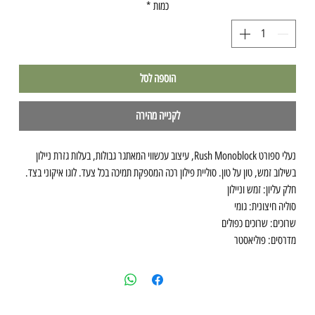
כמות
*
הוספה לסל
לקנייה מהירה
נעלי ספורט Rush Monoblock, עיצוב עכשווי המאתגר גבולות, בעלות גזרת ניילון
בשילוב זמש, טון על טון. סוליית פילון רכה המספקת תמיכה בכל צעד. לוגו איקוני בצד.
חלק עליון: זמש וניילון
סוליה חיצונית: גומי
שרוכים: שרוכים כפולים
מדרסים: פוליאסטר