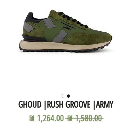
GHOUD |RUSH GROOVE |ARMY
מחיר
מחיר
 ‏1,580.00 ‏₪ 
רגיל
מבצע