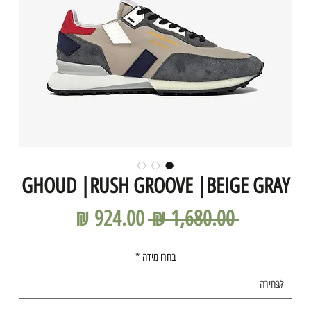
GHOUD |RUSH GROOVE |BEIGE GRAY
מחיר
מחיר
 ‏1,680.00 ‏₪ 
רגיל
מבצע
בחרו מידה
*