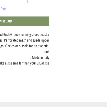
אזל 
עדכנו אותי
ud Rush Groove running shoes boast a
ines. Perforated mesh and suede upper
ogo. One-color outsole for an essential
look.
Made in Italy .
ake a size smaller than your usual size.