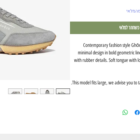
מהמלאי
 כשחוזר למלאי
Contemporary fashion style Ghō
minimal design in bold geometric l
with rubber details. Soft tongue with l
This model fits large, we advise you to t