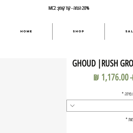
20% הנחה - קוד קופון: MC2
Home
Shop
Sa
GHOUD |RUSH GROO
מחיר
מחיר
רגיל
מבצע
 מידה
*
ות
*