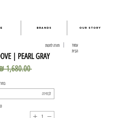
le
Brands
Our Story
עמוד
חזרה לחנות
הבית
VE | PEARL GRAY
 ‏1,680.00 ‏₪ 
בחרו
לבחירה
כמ