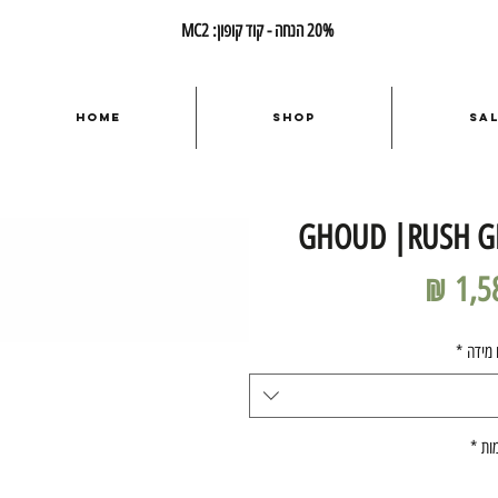
20% הנחה - קוד קופון: MC2
Home
Shop
Sa
GHOUD |RUSH G
מחיר
 מידה
*
ות
*