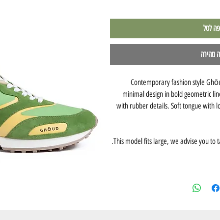
פה לסל
ה מהירה
Contemporary fashion style Ghō
minimal design in bold geometric l
with rubber details. Soft tongue with l
This model fits large, we advise you to t