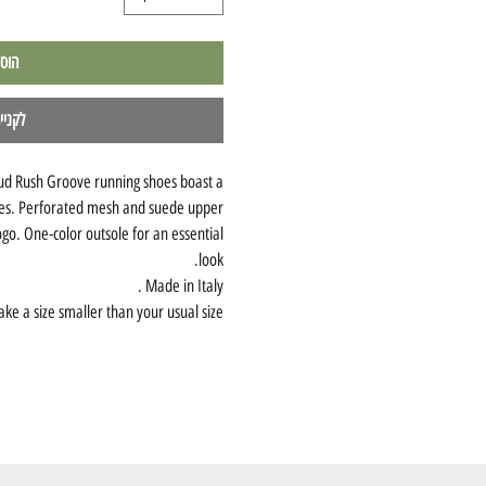
הוס
לקניי
ud Rush Groove running shoes boast a
ines. Perforated mesh and suede upper
ogo. One-color outsole for an essential
look.
Made in Italy .
ake a size smaller than your usual size.