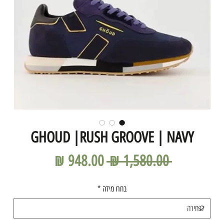
GHOUD |RUSH GROOVE | NAVY
מחיר
מחיר
 ‏1,580.00 ‏₪ 
רגיל
מבצע
בחרו מידה
*