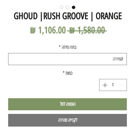
GHOUD |RUSH GROOVE | ORANGE
מחיר
מחיר
 ‏1,580.00 ‏₪ 
רגיל
מבצע
בחרו מידה
*
כמות
*
הוספה לסל
לקנייה מהירה