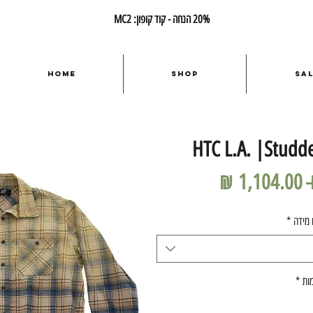
20% הנחה - קוד קופון: MC2
Home
Shop
Sa
HTC L.A. |Studde
מחיר
מחיר
רגיל
מבצע
 מידה
*
ות
*