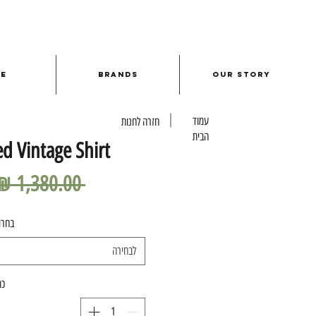
le
Brands
Our Story
עמוד
חזרה לחנות
הבית
d Vintage Shirt
 ‏1,380.00 ‏₪ 
בחרו
לבחירה
כמ