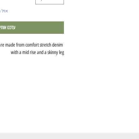
אזל 
עדכנו אותי
re made from comfort stretch denim 
with a mid rise and a skinny leg