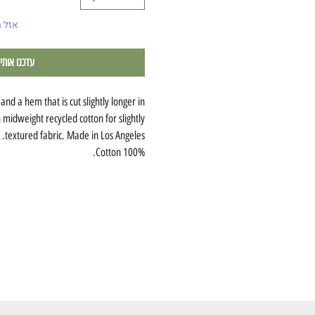
אזל 
עדכנו אותי
and a hem that is cut slightly longer in
h midweight recycled cotton for slightly
textured fabric. Made in Los Angeles.
100% Cotton.