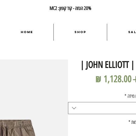
20% הנחה - קוד קופון: MC2
Home
Shop
Sa
JOHN ELLIOTT |
מחיר
מחיר
רגיל
מבצע
 מידה
*
ות
*