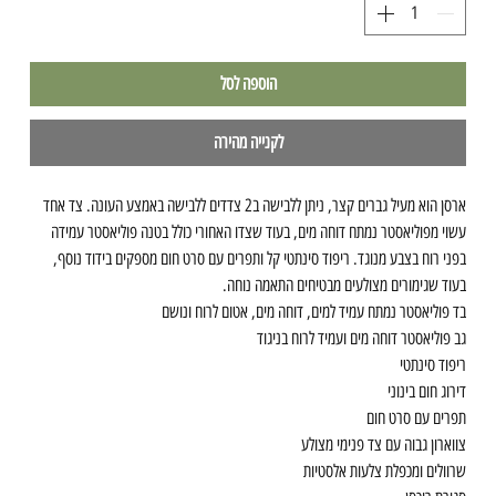
הוספה לסל
לקנייה מהירה
ארסן הוא מעיל גברים קצר, ניתן ללבישה ב2 צדדים ללבישה באמצע העונה. צד אחד
עשוי מפוליאסטר נמתח דוחה מים, בעוד שצדו האחורי כולל בטנה פוליאסטר עמידה
בפני רוח בצבע מנוגד. ריפוד סינתטי קל ותפרים עם סרט חום מספקים בידוד נוסף,
בעוד שגימורים מצולעים מבטיחים התאמה נוחה.
בד פוליאסטר נמתח עמיד למים, דוחה מים, אטום לרוח ונושם
גב פוליאסטר דוחה מים ועמיד לרוח בניגוד
ריפוד סינתטי
דירוג חום בינוני
תפרים עם סרט חום
צווארון גבוה עם צד פנימי מצולע
שרוולים ומכפלת צלעות אלסטיות