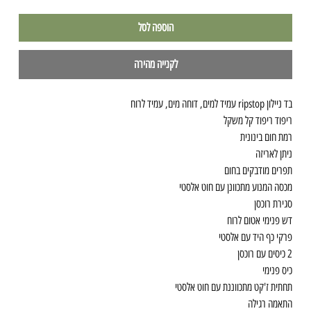
הוספה לסל
לקנייה מהירה
בד ניילון ripstop עמיד למים, דוחה מים, עמיד לרוח
ריפוד ריפוד קל משקל
רמת חום בינונית
ניתן לאריזה
תפרים מודבקים בחום
מכסה המנוע מתכוונן עם חוט אלסטי
סגירת רוכסן
דש פנימי אטום לרוח
פרקי כף היד עם אלסטי
2 כיסים עם רוכסן
כיס פנימי
תחתית ז'קט מתכווננת עם חוט אלסטי
התאמה רגילה