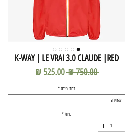
K-WAY | LE VRAI 3.0 CLAUDE |RED
מחיר
מחיר
 ‏750.00 ‏₪ 
רגיל
מבצע
בחרו מידה
*
כמות
*