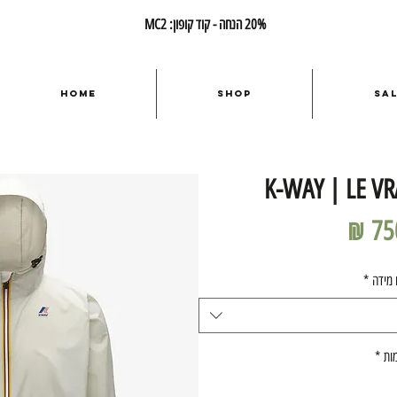
20% הנחה - קוד קופון: MC2
Home
Shop
Sa
K-WAY | LE VR
מחיר
 מידה
*
ות
*