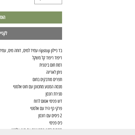
הוס
לקניי
בד ניילון ripstop עמיד למים, דוחה מים, עמיד לרוח
ריפוד ריפוד קל משקל
רמת חום בינונית
ניתן לאריזה
תפרים מודבקים בחום
מכסה המנוע מתכוונן עם חוט אלסטי
סגירת רוכסן
דש פנימי אטום לרוח
פרקי כף היד עם אלסטי
2 כיסים עם רוכסן
כיס פנימי
תחתית ז'קט מתכווננת עם חוט אלסטי