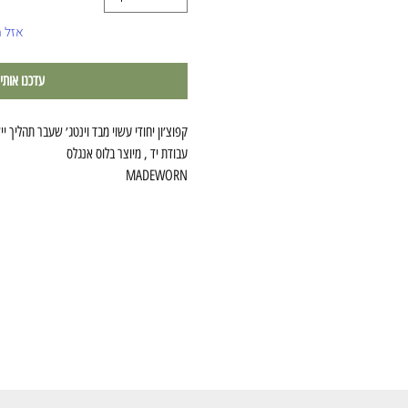
אזל 
עדכנו אותי
קפוצ׳ון יחודי עשוי מבד וינטג׳ שעבר תהליך י
עבודת יד , מיוצר בלוס אנגלס
MADEWORN