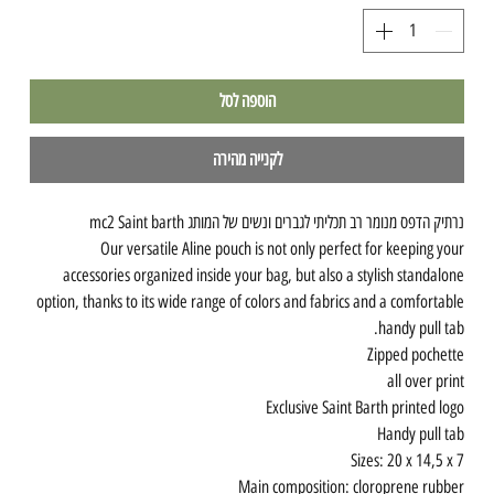
הוספה לסל
לקנייה מהירה
נרתיק הדפס מנומר רב תכליתי לגברים ונשים של המותג mc2 Saint barth
Our versatile Aline pouch is not only perfect for keeping your
accessories organized inside your bag, but also a stylish standalone
option, thanks to its wide range of colors and fabrics and a comfortable
handy pull tab.
Zipped pochette
all over print
Exclusive Saint Barth printed logo
Handy pull tab
Sizes: 20 x 14,5 x 7
Main composition: cloroprene rubber