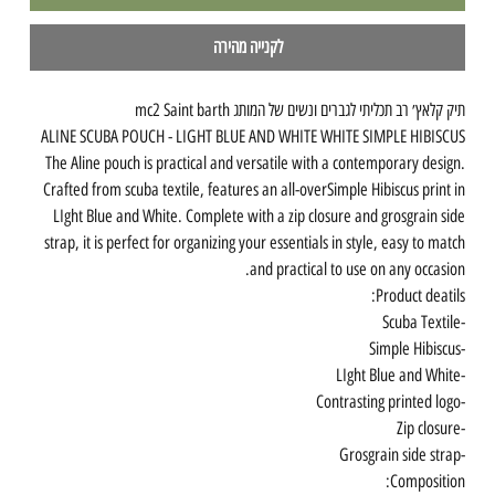
לקנייה מהירה
תיק קלאץ׳ רב תכליתי לגברים ונשים של המותג mc2 Saint barth
ALINE SCUBA POUCH - LIGHT BLUE AND WHITE WHITE SIMPLE HIBISCUS
The Aline pouch is practical and versatile with a contemporary design.
Crafted from scuba textile, features an all-overSimple Hibiscus print in
LIght Blue and White. Complete with a zip closure and grosgrain side
strap, it is perfect for organizing your essentials in style, easy to match
and practical to use on any occasion.
Product deatils:
-Scuba Textile
-Simple Hibiscus
-LIght Blue and White
-Contrasting printed logo
-Zip closure
-Grosgrain side strap
Composition: