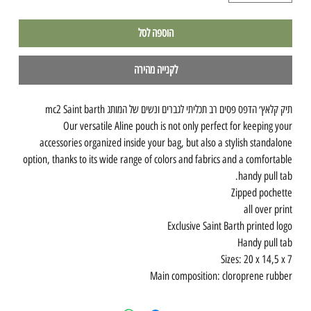
הוספה לסל
לקנייה מהירה
תיק קלאץ׳ הדפס פסים רב תכליתי לגברים ונשים של המותג mc2 Saint barth
Our versatile Aline pouch is not only perfect for keeping your
accessories organized inside your bag, but also a stylish standalone
option, thanks to its wide range of colors and fabrics and a comfortable
handy pull tab.
Zipped pochette
all over print
Exclusive Saint Barth printed logo
Handy pull tab
Sizes: 20 x 14,5 x 7
Main composition: cloroprene rubber