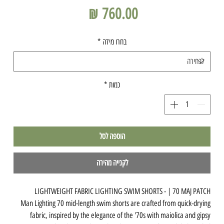
מחיר
בחרו מידה
*
כמות
*
הוספה לסל
לקנייה מהירה
LIGHTWEIGHT FABRIC LIGHTING SWIM SHORTS - | 70 MAJ PATCH
Man Lighting 70 mid-length swim shorts are crafted from quick-drying
fabric, inspired by the elegance of the '70s with maiolica and gipsy