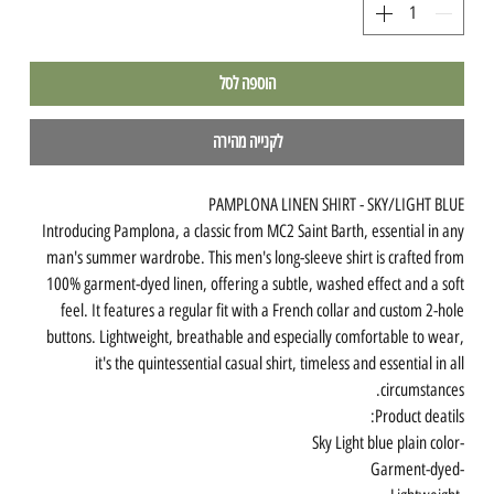
הוספה לסל
לקנייה מהירה
PAMPLONA LINEN SHIRT - SKY/LIGHT BLUE
Introducing Pamplona, a classic from MC2 Saint Barth, essential in any
man's summer wardrobe. This men's long-sleeve shirt is crafted from
100% garment-dyed linen, offering a subtle, washed effect and a soft
feel. It features a regular fit with a French collar and custom 2-hole
buttons. Lightweight, breathable and especially comfortable to wear,
it's the quintessential casual shirt, timeless and essential in all
circumstances.
Product deatils:
-Sky Light blue plain color
-Garment-dyed