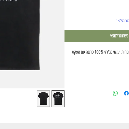
מהמלאי
 כשחוזר למלאי
הכירו את חולצת ג'ק, שילוב מושלם של סגנון ונוחות. עשוי מג'רזי 100% כותנה עם אפקט