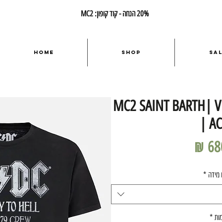
20% הנחה - קוד קופון: MC2
Home
Shop
Sa
MC2 SAINT BARTH| Vin
| A
מחיר
 מידה
*
ות
*