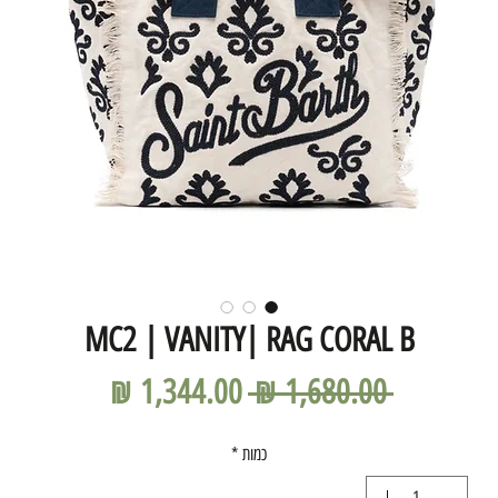
MC2 | VANITY| RAG CORAL B
מחיר
מחיר
 ‏1,680.00 ‏₪ 
רגיל
מבצע
כמות
*