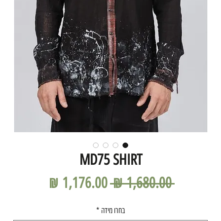
MD75 SHIRT
מחיר
מחיר
 ‏1,680.00 ‏₪ 
רגיל
מבצע
בחרו מידה
*