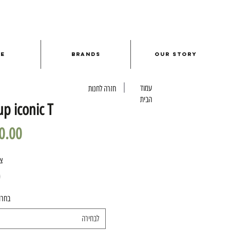
le
Brands
Our Story
עמוד
חזרה לחנות
הבית
up iconic T
צ
בחרו
לבחירה