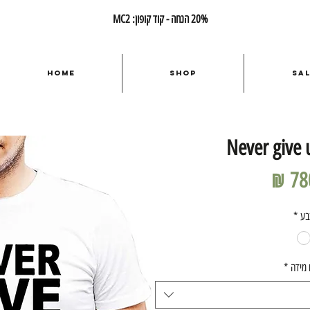
20% הנחה - קוד קופון: MC2
Home
Shop
Sa
Never give 
מחיר
בע
*
 מידה
*