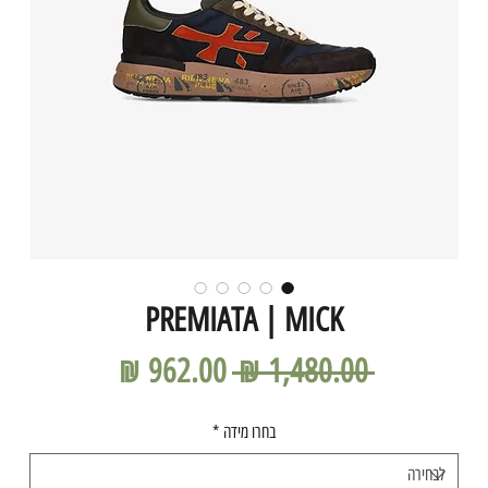
PREMIATA | MICK
מחיר
מחיר
 ‏1,480.00 ‏₪ 
רגיל
מבצע
בחרו מידה
*