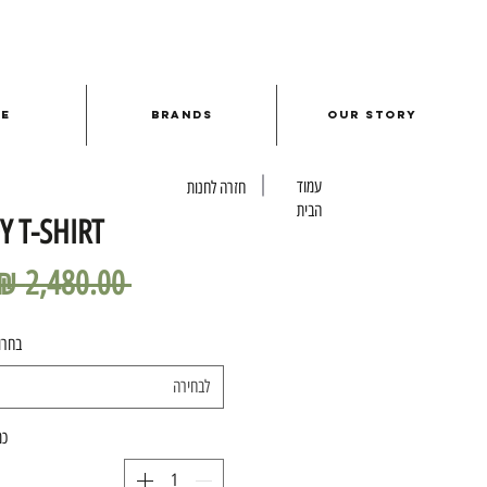
le
Brands
Our Story
עמוד
חזרה לחנות
הבית
Y T-SHIRT
 ‏2,480.00 ‏₪ 
בחרו
לבחירה
כמ