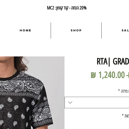
20% הנחה - קוד קופון: MC2
Home
Shop
Sa
RTA| GRAD
מחיר
מחיר
רגיל
מבצע
 מידה
*
ות
*